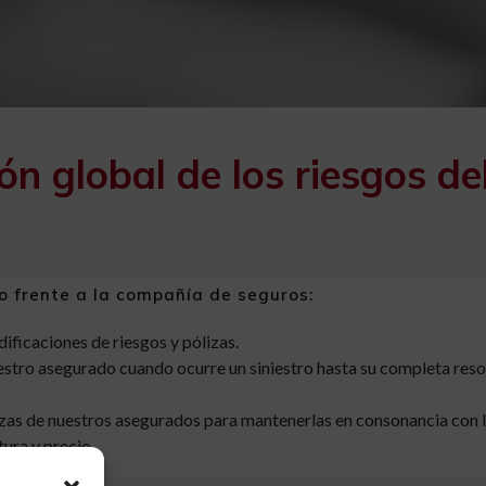
n global de los riesgos del
 frente a la compañía de seguros:
ificaciones de riesgos y pólizas.
tro asegurado cuando ocurre un siniestro hasta su completa resolu
izas de nuestros asegurados para mantenerlas en consonancia con
ura y precio.