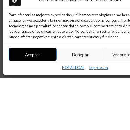
Servicios de ahorro e i
Para ofrecer las mejores experiencias, utilizamos tecnologías como las 
almacenar y/o acceder a la información del dispositivo. El consentimient
tecnologías nos permitirá procesar datos como el comportamiento de 
las identificaciones únicas en este sitio. No consentir o retirar el consent
puede afectar negativamente a ciertas características y funciones.
Prestamos servicios de ahorro e inversi
Planes de Pensiones y Planes de Previsió
Aceptar
Denegar
Ver pref
Fondos de Inversión.
SICAVs.
NOTA LEGAL
Impressum
Gestión de Carteras.
Intermediación en Renta Variable nacional 
Intermediación en Renta Fija nacional e in
Coberturas (aseguramiento del precio de 
Depósitos asegurados.
OFICINAS