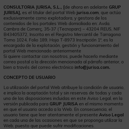
CONSULTORIA JURISA, S.L., [
de ahora en adelante
GRUP
JURISA],
es el titular del portal Web
jurisa.com
, que actúa
exclusivamente como explotadora, y gestora de los
contenidos de los portales Web domiciliada en: Avda.
Cambra de Comerç, 35-37 (Tecnoparc) – 43204 REUS, NIF
B43405372, Inscrita en el Registro Mercantil de Tarragona
Tomo 1024, Folio 189, Hoja T-8973 Inscripción 1ª, es la
encargada de la explotación, gestión y funcionamiento del
portal Web mencionado anteriormente
Si quiere contactar con nosotros, puede hacerlo mediante
correo postal a la dirección mencionada al párrafo anterior, o
bien a través del correo electrónico
info@jurisa.com.
CONCEPTO DE USUARIO
La utilización del portal Web atribuye la condición de usuario,
e implica la aceptación total y sin reservas de todas y cada
una de las disposiciones incluidas en este Aviso Legal, en la
versión publicada para
GRUP JURISA
en el mismo momento
en que el usuario acceda a la Web. En consecuencia, el
usuario tiene que leer atentamente el presente
Aviso Legal
en cada una de las ocasiones en que se proponga utilizar la
Web, puesto que puede sufrir modificaciones.