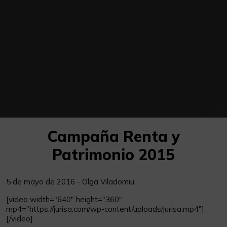
Campaña Renta y
Patrimonio 2015
5 de mayo de 2016 - Olga Viladomiu
[video width="640" height="360"
mp4="https://jurisa.com/wp-content/uploads/jurisa.mp4"]
[/video]