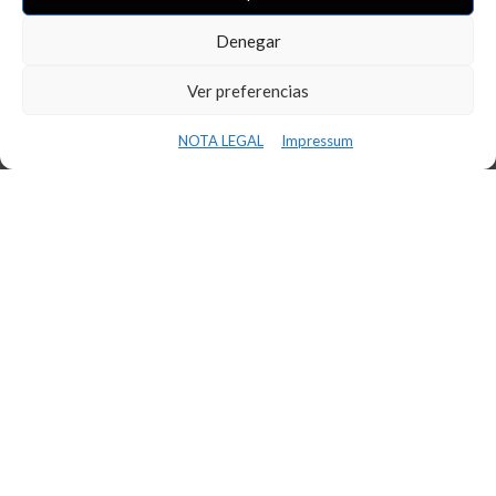
Denegar
Ver preferencias
NOTA LEGAL
Impressum
CONFERENCIA INS BAIX CAMP –
INNOVAFP
11 de marzo de 2024
LEER MÁS