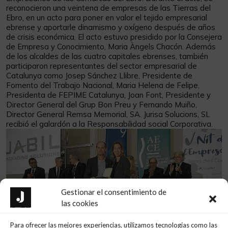
reconocieron una veintena de empresas de las Tierras del
Ebro, en un acto para poner en valor el tejido empresarial
ebrense y aportarle dinamismo y oxígeno después de años
de crisis económica. El acto estuvo presidido por la Consejera
de Empresa y Conocimiento, Maria Àngels Chacón. Además
de los alcaldes de las cuatro capitales ebrenses, también
participaron representantes del sector empresarial de
Catalunya como Josep Sánchez Llibre, Presidente de
Fomento del Trabajo Nacional, Maria Helena de Felipe,
Presidenta de FEPIME Catalunya, Joan Font, Presidente y
Director General del Grup Bon Preu y Fernando Muiño,
Director General Remsa Memorial, SA. Jurisa Solucions, SL
recibió el galardón a la Responsabilidad social Corporativa.
Gestionar el consentimiento de
las cookies
Para ofrecer las mejores experiencias, utilizamos tecnologías como las