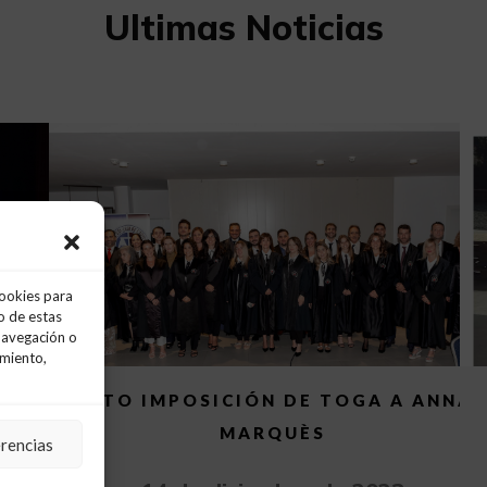
Ultimas Noticias
cookies para
o de estas
navegación o
imiento,
P –
ACTO IMPOSICIÓN DE TOGA A ANNA
MARQUÈS
erencias