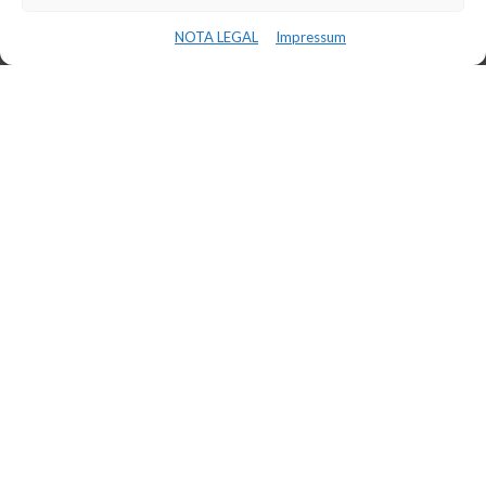
NOTA LEGAL
Impressum
CONFERENCIA INS BAIX CAMP –
INNOVAFP
11 de marzo de 2024
LEER MÁS