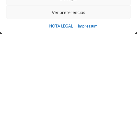
Ver preferencias
NOTA LEGAL
Impressum
OFICINAS
Reus Tecnoparc
Reus Passeig Sunyer
La Selva del Camp