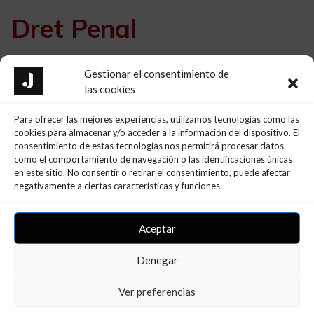
Dret Penal
Gestionar el consentimiento de
las cookies
Delictes Econòmics.
Delictes contra la Seguretat i Higiene en el Treball.
Para ofrecer las mejores experiencias, utilizamos tecnologías como las
Delictes contra les Persones, la Intimitat, l'Honor,
cookies para almacenar y/o acceder a la información del dispositivo. El
Patrimoni.
consentimiento de estas tecnologías nos permitirá procesar datos
como el comportamiento de navegación o las identificaciones únicas
Delictes Societaris, contra la Hisenda Pública i la
en este sitio. No consentir o retirar el consentimiento, puede afectar
Seguretat Social.
negativamente a ciertas características y funciones.
Delictes contra els Drets dels Treballadors.
Aceptar
Formació
Denegar
Ver preferencias