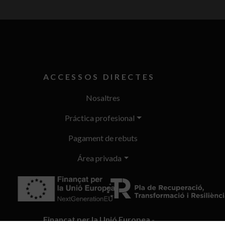
ACCESSOS DIRECTES
Nosaltres
Práctica profesional
Pagament de rebuts
Área privada
Finançat per la Unió Europea
-