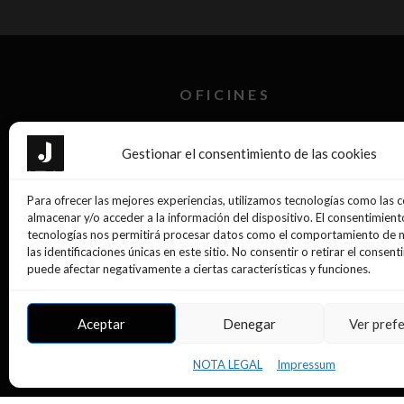
OFICINES
Reus Tecnoparc
Gestionar el consentimiento de las cookies
Reus Passeig Sunyer
Para ofrecer las mejores experiencias, utilizamos tecnologías como las 
La Selva del Camp
almacenar y/o acceder a la información del dispositivo. El consentimient
tecnologías nos permitirá procesar datos como el comportamiento de 
las identificaciones únicas en este sitio. No consentir o retirar el consent
Móra d’Ebre
puede afectar negativamente a ciertas características y funciones.
Tarragona
Aceptar
Denegar
Ver pref
NOTA LEGAL
Impressum