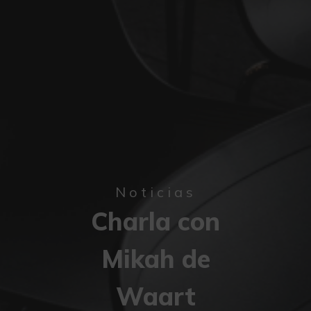
Noticias
Charla con
Mikah de
Waart