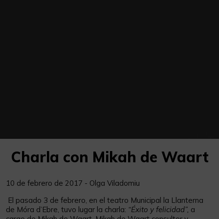
Charla con Mikah de Waart
10 de febrero de 2017 - Olga Viladomiu
El pasado 3 de febrero, en el teatro Municipal la Llanterna
de Móra d’Ebre, tuvo lugar la charla:
“Éxito y felicidad”,
a
cargo de Mikah de Waart. Mikah de Waart consultor y