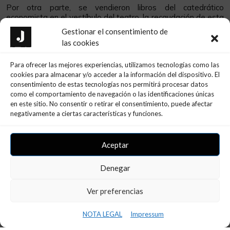
Por otra parte, se vendieron libros del catedrático
economista en el vestíbulo del teatro, la recaudación de esta
venta también fue cedida a nuestra entidad, por Sergio
Gestionar el consentimiento de
Bassa propietario de BASSA - la papelería de Móra d’Ebre.
las cookies
Desde estas líneas aprovechamos para agradecer tanto a
JURISA, como BASSA - la papelería, las muestras de
Para ofrecer las mejores experiencias, utilizamos tecnologías como las
responsabilidad social corporativa (RSC) y solidaridad de sus
cookies para almacenar y/o acceder a la información del dispositivo. El
empresas hacia la ASSOCIACIÓ JERONI DE MORAGAS y así
consentimiento de estas tecnologías nos permitirá procesar datos
contribuir al desarrollo de nuestra misión que es la mejora de
como el comportamiento de navegación o las identificaciones únicas
la calidad de vida e las personas con discapacidad intelectual
en este sitio. No consentir o retirar el consentimiento, puede afectar
y del desarrollo y la de sus familias.
negativamente a ciertas características y funciones.
Aceptar
Denegar
Ultimas Noticias
Ver preferencias
NOTA LEGAL
Impressum