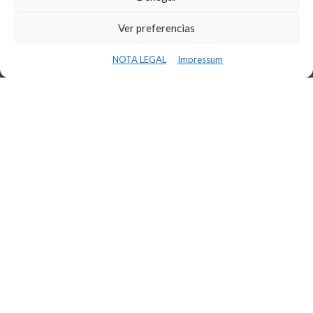
Ver preferencias
NOTA LEGAL
Impressum
OFICINES
Reus Tecnoparc
Reus Passeig Sunyer
La Selva del Camp