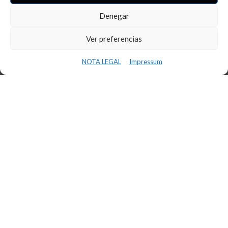
Denegar
LLEGIR MÉS
Ver preferencias
NOTA LEGAL
Impressum
OFICINES
Reus Tecnoparc
Reus Passeig Sunyer