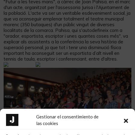
"Futur a les teves mans", a càrrec de Joan Pahisa, en el marc
d'un acte, organitzat per l'assessoria Jurisa i l'Ajuntament de
la població. L'acte va ser un veritable esdeveniment social, ja
que va aconseguir emplenar totalment el teatre municipal
morenc (350 butaques) d'un públic vingut de diverses
localitats de la comarca. Pahisa, qui s'autodefineix com a
"orador, esportista, escriptor i unes quantes coses més", va
explicar als assistents a la conferència la seva història de
superació personal, ja que tot i tenir una disminució física
important ha aconseguit ser un esportista d’alt nivell en
tennis de taula, escriptor i conferenciant, entre d'altres.
Gestionar el consentimiento de
las cookies