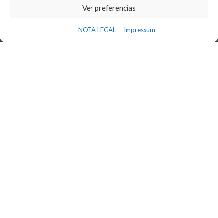
Ver preferencias
NOTA LEGAL
Impressum
CONFERÈNCIA INS BAIX CAMP –
INNOVAFP
11 de març de 2024
LLEGIR MÉS