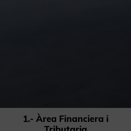
1.- Àrea Financiera i
Tributaria