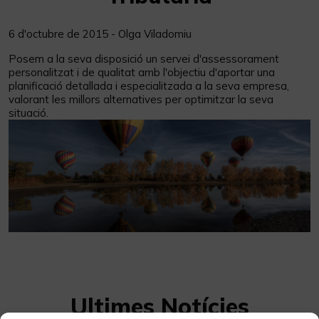
6 d'octubre de 2015 - Olga Viladomiu
Posem a la seva disposició un servei d'assessorament
personalitzat i de qualitat amb l'objectiu d'aportar una
planificació detallada i especialitzada a la seva empresa,
valorant les millors alternatives per optimitzar la seva
situació.
Ultimes Notícies