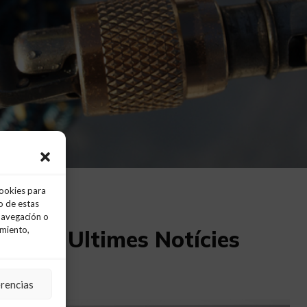
cookies para
o de estas
navegación o
imiento,
Ultimes Notícies
erencias