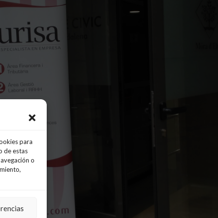
cookies para
o de estas
navegación o
imiento,
erencias