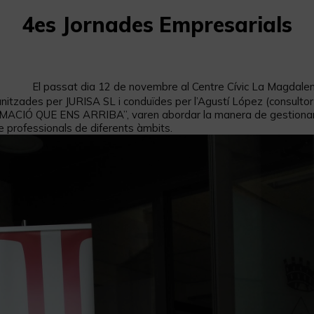
4es Jornades Empresarials
El passat dia 12 de novembre al Centre Cívic La Magdalen
itzades per JURISA SL i conduïdes per l’Agustí López (consultor 
 QUE ENS ARRIBA”, varen abordar la manera de gestionar el c
 professionals de diferents àmbits.