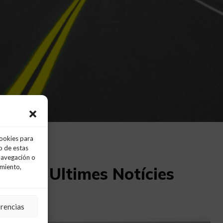
cookies para
o de estas
navegación o
imiento,
Ultimes Notícies
erencias