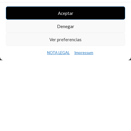
Aceptar
Denegar
Ver preferencias
NOTA LEGAL
Impressum
CONFERÈNCIA INS BAIX CAMP –
INNOVAFP
11 de març de 2024