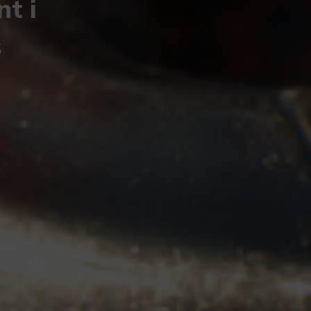
t i
s