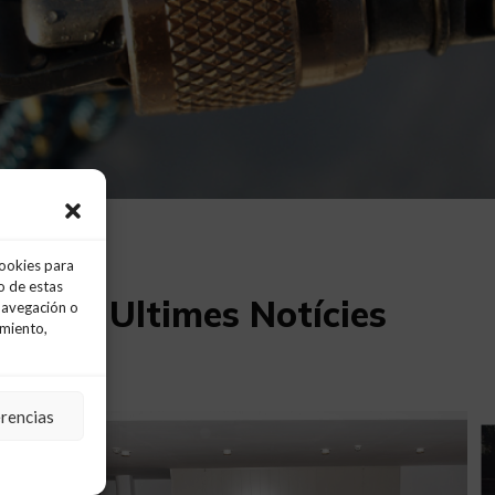
cookies para
o de estas
Ultimes Notícies
navegación o
imiento,
erencias