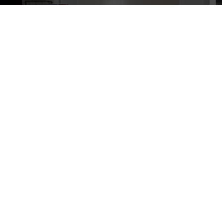
P –
ACTE IMPOSICIÓ DE TOGA A ANNA
MARQUÈS
14 de desembre de 2023
LLEGIR MÉS