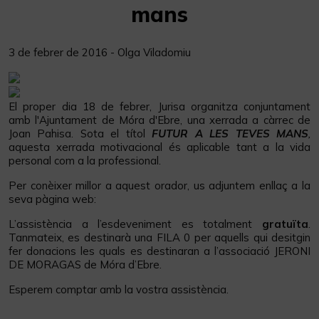
mans
3 de febrer de 2016 - Olga Viladomiu
El proper dia 18 de febrer, Jurisa organitza conjuntament
amb l'Ajuntament de Móra d'Ebre, una xerrada a càrrec de
Joan Pahisa. Sota el títol
FUTUR A LES TEVES MANS
,
aquesta xerrada motivacional és aplicable tant a la vida
personal com a la professional.
Per conèixer millor a aquest orador, us adjuntem enllaç a la
seva pàgina web:
https://joanpahisa.com/
L’assistència a l’esdeveniment es totalment
gratuïta
.
Tanmateix, es destinarà una FILA 0 per aquells qui desitgin
fer donacions les quals es destinaran a l’associació JERONI
DE MORAGAS de Móra d’Ebre.
Esperem comptar amb la vostra assistència.