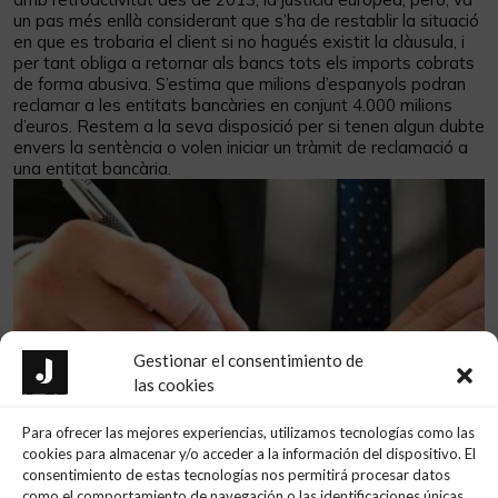
un pas més enllà considerant que s’ha de restablir la situació
en que es trobaria el client si no hagués existit la clàusula, i
per tant obliga a retornar als bancs tots els imports cobrats
de forma abusiva. S’estima que milions d’espanyols podran
reclamar a les entitats bancàries en conjunt 4.000 milions
d’euros. Restem a la seva disposició per si tenen algun dubte
envers la sentència o volen iniciar un tràmit de reclamació a
una entitat bancària.
Gestionar el consentimiento de
las cookies
Para ofrecer las mejores experiencias, utilizamos tecnologías como las
cookies para almacenar y/o acceder a la información del dispositivo. El
consentimiento de estas tecnologías nos permitirá procesar datos
como el comportamiento de navegación o las identificaciones únicas