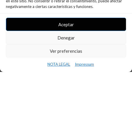
en este sitio. No consentir o retirar el consentimiento, puede afectar
negativamente a ciertas características y funciones.
CONFERÈNCIA INS BAIX CAMP –
Aceptar
INNOVAFP
Denegar
11 de març de 2024
Ver preferencias
LLEGIR MÉS
NOTA LEGAL
Impressum