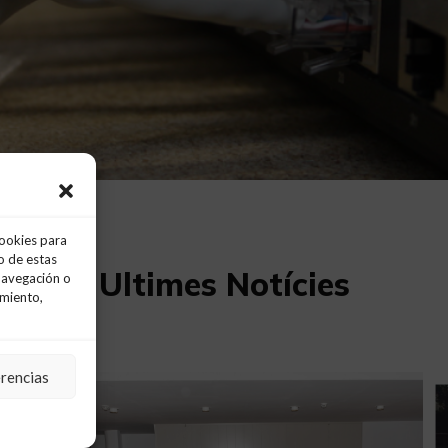
cookies para
o de estas
Ultimes Notícies
navegación o
imiento,
erencias