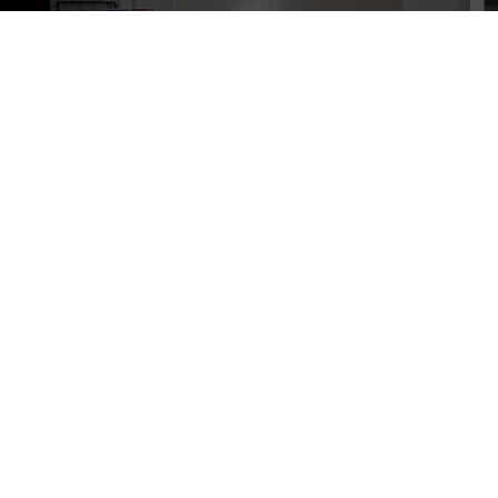
P –
ACTE IMPOSICIÓ DE TOGA A ANNA
MARQUÈS
14 de desembre de 2023
LLEGIR MÉS