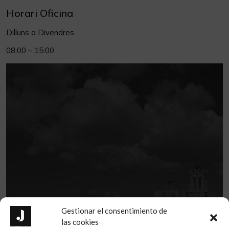
Horari Oficina
Dilluns a Divendres
08:00 – 15:00
Gestionar el consentimiento de
las cookies